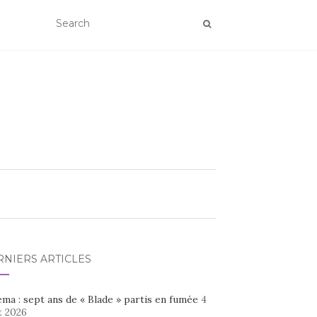
RNIERS ARTICLES
ma : sept ans de « Blade » partis en fumée
4
t 2026