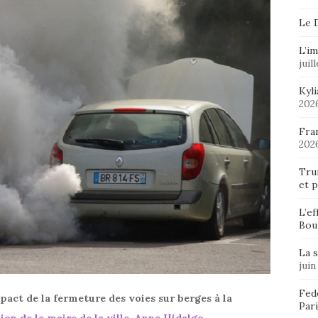
Le 
L’im
juil
Kyl
202
Fran
202
Tru
et p
L’ef
Bou
La 
juin
Fedo
pact de la fermeture des voies sur berges à la
Pari