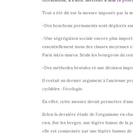
circulation, à Paris, mettent à mal
la posit
Tout a été dit sur la mesure imposée par la ma
-Des bouchons permanents sont déplorés sur l
-Une ségrégation sociale encore plus importa
essentiellement issus des classes moyennes et
Paris intra-muros. Seuls les bourgeois du cent
-Des méthodes brutales et une décision impo
Il restait un dernier argument à l’ancienne 
cyclables : l’écologie.
En effet, cette mesure devait permettre d’amél
Selon la dernière étude de l’organisme en charge
rien. Sur les berges, une légère baisse de la 
elle est compensée par une légère hausse de l