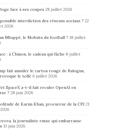
Doge face à ses coupes
28 juillet 2026
possible interdiction des réseaux sociaux ?
22
let 2026
ian Mbappé, le Mobutu du football ?
18 juillet
6
ce : à Chinon, le cadeau qui fâche
8 juillet
6
mp fait annuler le carton rouge de Balogun,
rovoque le tollé
6 juillet 2026
fet SpaceX a-t-il fait reculer OpenAI en
rse ?
28 juin 2026
solitude de Karim Khan, procureur de la CPI
21
 2026
rova, la journaliste russe qui embarrasse
s
13 juin 2026