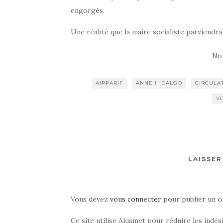
engorgés.
Une réalité que la maire socialiste parviendr
No
AIRPARIF
ANNE HIDALGO
CIRCULA
V
LAISSE
Vous devez
vous connecter
pour publier un c
Ce site utilise Akismet pour réduire les indés