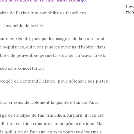
ion de la maire de la ville, Anne Hidalgo.
Lew
ric
irie de Paris aux automobilistes franciliens :
’ensemble de la ville.
nte en résulte, puisque les usagers de la route sont
 populaires, qui n’ont plus les moyens d’habiter dans
re ville peuvent se permettre d’aller au travail à vélo.
sée sans concertation.
protégée de Bertrand Delanoë, pour défendre ses pistes
iorer considérablement la qualité d l’air de Paris.
 de l’analyse de l’air francilien, Airparif, il n’en est
pollution est bien constatée, bien qu’anecdotique. Mais
a pollution de l’air sur les axes routiers désormais