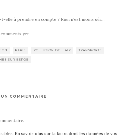
a-t-elle à prendre en compte ? Rien n’est moins sûr…
 comments yet
TION
PARIS
POLLUTION DE L'AIR
TRANSPORTS
OIES SUR BERGE
R UN COMMENTAIRE
ommentaire.
irables.
En savoir plus sur la façon dont les données de vos