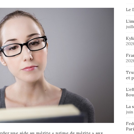
Le 
L’im
juil
Kyl
202
Fran
202
Tru
et p
L’ef
Bou
La 
juin
Fedo
Pari
rder une aide au mérite « prime de mérite » aux