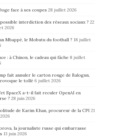
Doge face à ses coupes
28 juillet 2026
possible interdiction des réseaux sociaux ?
22
let 2026
ian Mbappé, le Mobutu du football ?
18 juillet
6
ce : à Chinon, le cadeau qui fâche
8 juillet
6
mp fait annuler le carton rouge de Balogun,
rovoque le tollé
6 juillet 2026
fet SpaceX a-t-il fait reculer OpenAI en
rse ?
28 juin 2026
solitude de Karim Khan, procureur de la CPI
21
 2026
rova, la journaliste russe qui embarrasse
s
13 juin 2026