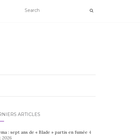
RNIERS ARTICLES
ma : sept ans de « Blade » partis en fumée
4
t 2026