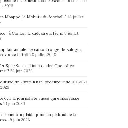
possible interdiction des réseaux sociaux ?
22
let 2026
ian Mbappé, le Mobutu du football ?
18 juillet
6
ce : à Chinon, le cadeau qui fâche
8 juillet
6
mp fait annuler le carton rouge de Balogun,
rovoque le tollé
6 juillet 2026
fet SpaceX a-t-il fait reculer OpenAI en
rse ?
28 juin 2026
solitude de Karim Khan, procureur de la CPI
21
 2026
rova, la journaliste russe qui embarrasse
s
13 juin 2026
is Hamilton plaide pour un plafond de la
hesse
9 juin 2026