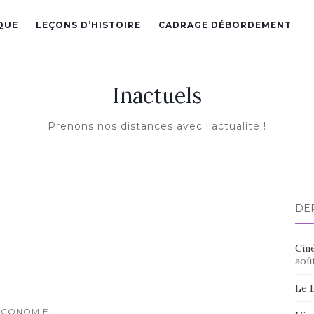
QUE
LEÇONS D’HISTOIRE
CADRAGE DÉBORDEMENT
Inactuels
Prenons nos distances avec l'actualité !
DE
Ciné
aoû
Le 
...
ECONOMIE