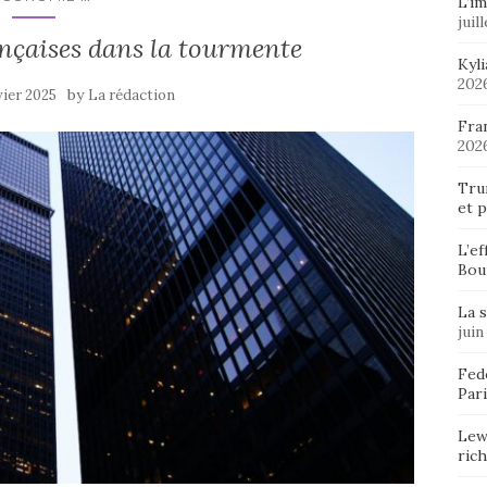
L’im
juil
ançaises dans la tourmente
Kyl
202
by
vier 2025
La rédaction
Fran
202
Tru
et p
L’ef
Bou
La 
juin
Fedo
Pari
Lew
ric