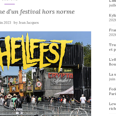
L’im
juil
phe d’un festival hors norme
Kyl
202
by
uin 2023
Jean Jacques
Fran
202
Tru
et p
L’ef
Bou
La 
juin
Fedo
Pari
Lew
ric