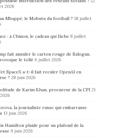
possible interdiction des réseaux sociaux ?
22
let 2026
ian Mbappé, le Mobutu du football ?
18 juillet
6
ce : à Chinon, le cadeau qui fâche
8 juillet
6
mp fait annuler le carton rouge de Balogun,
rovoque le tollé
6 juillet 2026
fet SpaceX a-t-il fait reculer OpenAI en
rse ?
28 juin 2026
solitude de Karim Khan, procureur de la CPI
21
 2026
rova, la journaliste russe qui embarrasse
s
13 juin 2026
is Hamilton plaide pour un plafond de la
hesse
9 juin 2026