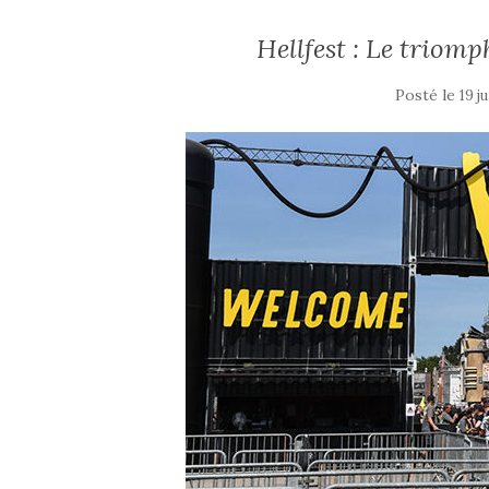
Hellfest : Le triom
Posté le
19 j