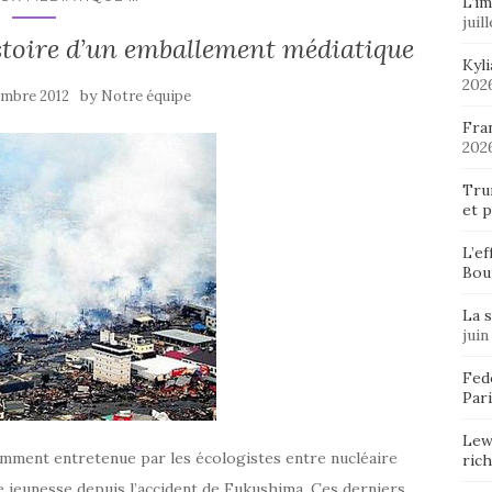
L’im
juil
stoire d’un emballement médiatique
Kyl
202
by
embre 2012
Notre équipe
Fran
202
Tru
et p
L’ef
Bou
La 
juin
Fedo
Pari
Lew
vamment entretenue par les écologistes entre nucléaire
ric
e jeunesse depuis l’accident de Fukushima. Ces derniers