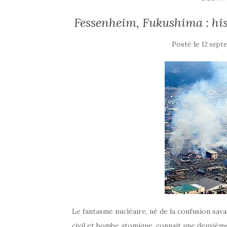
Fessenheim, Fukushima : hi
Posté le
12 sept
Le fantasme nucléaire, né de la confusion sa
civil et bombe atomique, connait une deuxièm