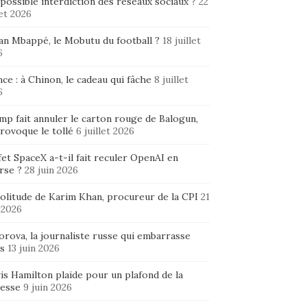
possible interdiction des réseaux sociaux ?
22
let 2026
ian Mbappé, le Mobutu du football ?
18 juillet
6
ce : à Chinon, le cadeau qui fâche
8 juillet
6
mp fait annuler le carton rouge de Balogun,
rovoque le tollé
6 juillet 2026
fet SpaceX a-t-il fait reculer OpenAI en
rse ?
28 juin 2026
solitude de Karim Khan, procureur de la CPI
21
 2026
rova, la journaliste russe qui embarrasse
s
13 juin 2026
is Hamilton plaide pour un plafond de la
hesse
9 juin 2026