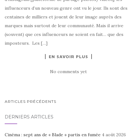
influenceurs d’un nouveau genre ont vu le jour. Ils sont des
centaines de milliers et jouent de leur image auprès des
marques mais surtout de leur communauté. Mais il arrive
(souvent) que ces influenceurs ne soient en fait… que des
imposteurs. Les […]
EN SAVOIR PLUS
No comments yet
NAVIGATION
ARTICLES PRÉCÉDENTS
AU
DERNIERS ARTICLES
SEIN
DES
Cinéma : sept ans de « Blade » partis en fumée
4 août 2026
ARTICLES