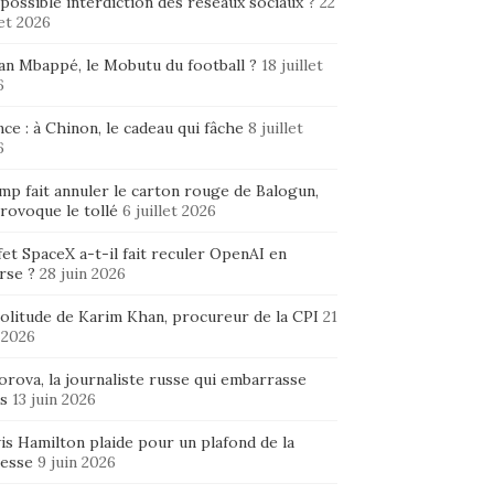
possible interdiction des réseaux sociaux ?
22
let 2026
ian Mbappé, le Mobutu du football ?
18 juillet
6
ce : à Chinon, le cadeau qui fâche
8 juillet
6
mp fait annuler le carton rouge de Balogun,
rovoque le tollé
6 juillet 2026
fet SpaceX a-t-il fait reculer OpenAI en
rse ?
28 juin 2026
solitude de Karim Khan, procureur de la CPI
21
 2026
rova, la journaliste russe qui embarrasse
s
13 juin 2026
is Hamilton plaide pour un plafond de la
hesse
9 juin 2026