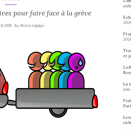
L’im
juil
ives pour faire face à la grève
Kyl
202
by
ril 2018
Notre équipe
Fran
202
Tru
et p
L’ef
Bou
La 
juin
Fedo
Pari
Lew
ric