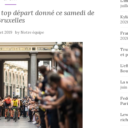
L’im
juil
e top départ donné ce samedi de
Kyl
ruxelles
202
by
llet 2019
Notre équipe
Fran
202
Tru
et p
L’ef
Bou
La 
juin
Fedo
Pari
Lew
ric