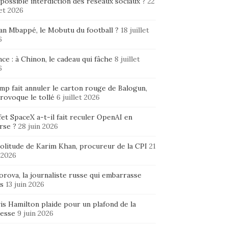
possible interdiction des réseaux sociaux ?
22
let 2026
ian Mbappé, le Mobutu du football ?
18 juillet
6
ce : à Chinon, le cadeau qui fâche
8 juillet
6
mp fait annuler le carton rouge de Balogun,
rovoque le tollé
6 juillet 2026
fet SpaceX a-t-il fait reculer OpenAI en
rse ?
28 juin 2026
solitude de Karim Khan, procureur de la CPI
21
 2026
rova, la journaliste russe qui embarrasse
s
13 juin 2026
is Hamilton plaide pour un plafond de la
hesse
9 juin 2026