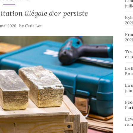
L’im
juil
tation illégale d’or persiste
Kyl
202
by
 mai 2026
Carla Lou
Fran
202
Tru
et p
L’ef
Bou
La 
juin
Fedo
Pari
Lew
ric