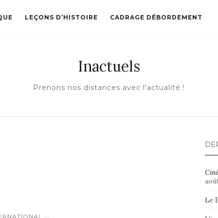
QUE
LEÇONS D’HISTOIRE
CADRAGE DÉBORDEMENT
Inactuels
Prenons nos distances avec l'actualité !
DE
Ciné
aoû
Le 
...
TERNATIONAL