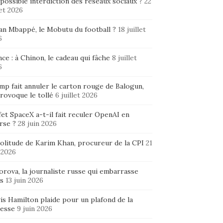
possible interdiction des réseaux sociaux ?
22
let 2026
ian Mbappé, le Mobutu du football ?
18 juillet
6
ce : à Chinon, le cadeau qui fâche
8 juillet
6
mp fait annuler le carton rouge de Balogun,
rovoque le tollé
6 juillet 2026
fet SpaceX a-t-il fait reculer OpenAI en
rse ?
28 juin 2026
solitude de Karim Khan, procureur de la CPI
21
 2026
rova, la journaliste russe qui embarrasse
s
13 juin 2026
is Hamilton plaide pour un plafond de la
hesse
9 juin 2026