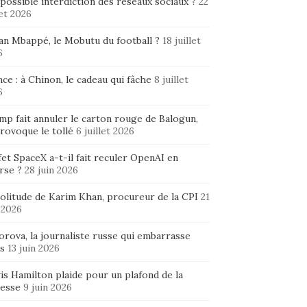
possible interdiction des réseaux sociaux ?
22
let 2026
ian Mbappé, le Mobutu du football ?
18 juillet
6
ce : à Chinon, le cadeau qui fâche
8 juillet
6
mp fait annuler le carton rouge de Balogun,
rovoque le tollé
6 juillet 2026
fet SpaceX a-t-il fait reculer OpenAI en
rse ?
28 juin 2026
solitude de Karim Khan, procureur de la CPI
21
 2026
rova, la journaliste russe qui embarrasse
s
13 juin 2026
is Hamilton plaide pour un plafond de la
hesse
9 juin 2026