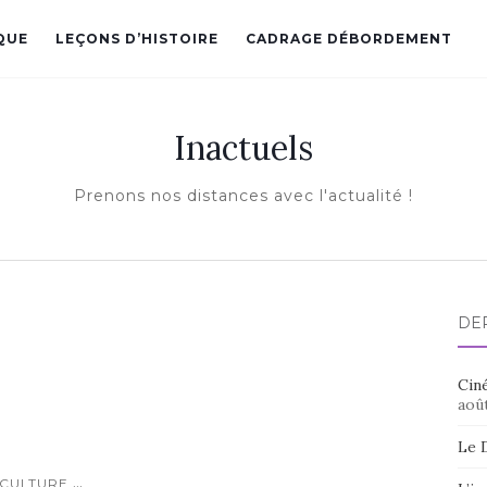
QUE
LEÇONS D’HISTOIRE
CADRAGE DÉBORDEMENT
Inactuels
Prenons nos distances avec l'actualité !
DE
Ciné
aoû
Le 
...
CULTURE