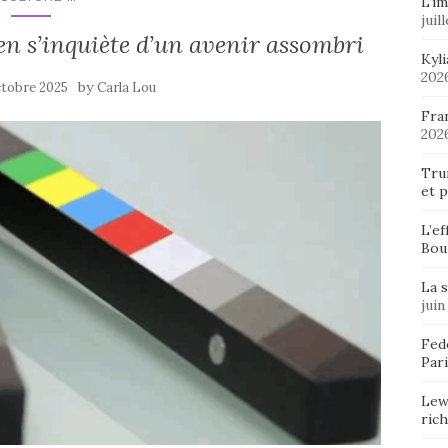
L’im
juil
en s’inquiète d’un avenir assombri
Kyl
202
by
ctobre 2025
Carla Lou
Fran
202
Tru
et p
L’ef
Bou
La 
juin
Fedo
Pari
Lew
ric