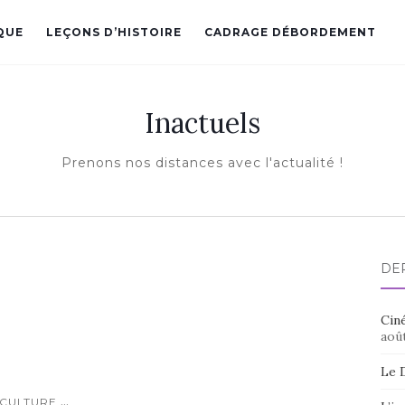
QUE
LEÇONS D’HISTOIRE
CADRAGE DÉBORDEMENT
Inactuels
Prenons nos distances avec l'actualité !
DE
Ciné
aoû
Le 
...
CULTURE