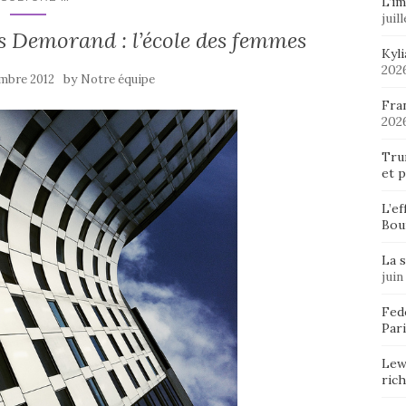
L’im
juil
s Demorand : l’école des femmes
Kyl
202
by
mbre 2012
Notre équipe
Fran
202
Tru
et p
L’ef
Bou
La 
juin
Fedo
Pari
Lew
ric