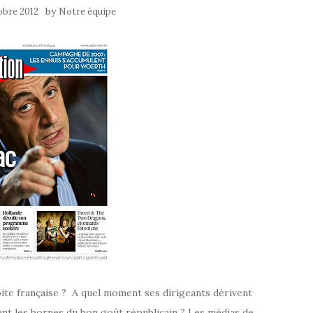
by
obre 2012
Notre équipe
droite française ? A quel moment ses dirigeants dérivent
ent les bornes du bon goût républicain ? Les médias de