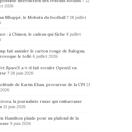
possible interdiction des réseaux sociaux ?
22
let 2026
ian Mbappé, le Mobutu du football ?
18 juillet
6
ce : à Chinon, le cadeau qui fâche
8 juillet
6
mp fait annuler le carton rouge de Balogun,
rovoque le tollé
6 juillet 2026
fet SpaceX a-t-il fait reculer OpenAI en
rse ?
28 juin 2026
solitude de Karim Khan, procureur de la CPI
21
 2026
rova, la journaliste russe qui embarrasse
s
13 juin 2026
is Hamilton plaide pour un plafond de la
hesse
9 juin 2026