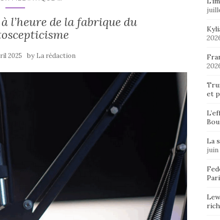
L’im
juil
 à l’heure de la fabrique du
Kyl
toscepticisme
202
by
ril 2025
La rédaction
Fran
202
Tru
et p
L’ef
Bou
La 
juin
Fedo
Pari
Lew
ric