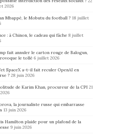
possible interdiction des réseaux sociaux ?
22
let 2026
ian Mbappé, le Mobutu du football ?
18 juillet
6
ce : à Chinon, le cadeau qui fâche
8 juillet
6
mp fait annuler le carton rouge de Balogun,
rovoque le tollé
6 juillet 2026
fet SpaceX a-t-il fait reculer OpenAI en
rse ?
28 juin 2026
solitude de Karim Khan, procureur de la CPI
21
 2026
rova, la journaliste russe qui embarrasse
s
13 juin 2026
is Hamilton plaide pour un plafond de la
hesse
9 juin 2026