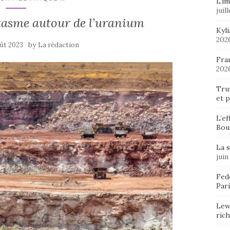
L’im
juil
tasme autour de l’uranium
Kyl
202
by
oût 2023
La rédaction
Fran
202
Tru
et p
L’ef
Bou
La 
juin
Fedo
Pari
Lew
ric