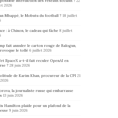
possible interdiction des réseaux sociaux ?
22
let 2026
ian Mbappé, le Mobutu du football ?
18 juillet
6
ce : à Chinon, le cadeau qui fâche
8 juillet
6
mp fait annuler le carton rouge de Balogun,
rovoque le tollé
6 juillet 2026
fet SpaceX a-t-il fait reculer OpenAI en
rse ?
28 juin 2026
solitude de Karim Khan, procureur de la CPI
21
 2026
rova, la journaliste russe qui embarrasse
s
13 juin 2026
is Hamilton plaide pour un plafond de la
hesse
9 juin 2026