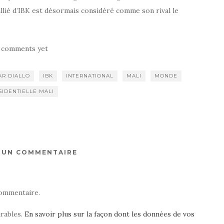
 allié d’IBK est désormais considéré comme son rival le
 comments yet
AR DIALLO
IBK
INTERNATIONAL
MALI
MONDE
SIDENTIELLE MALI
R UN COMMENTAIRE
ommentaire.
irables.
En savoir plus sur la façon dont les données de vos