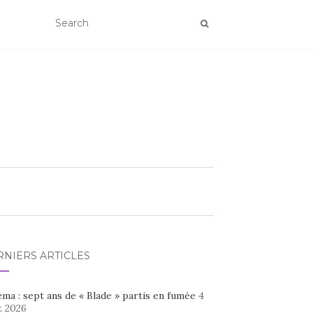
RNIERS ARTICLES
ma : sept ans de « Blade » partis en fumée
4
t 2026