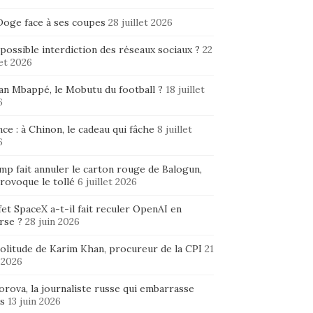
Doge face à ses coupes
28 juillet 2026
possible interdiction des réseaux sociaux ?
22
let 2026
ian Mbappé, le Mobutu du football ?
18 juillet
6
ce : à Chinon, le cadeau qui fâche
8 juillet
6
mp fait annuler le carton rouge de Balogun,
rovoque le tollé
6 juillet 2026
fet SpaceX a-t-il fait reculer OpenAI en
rse ?
28 juin 2026
solitude de Karim Khan, procureur de la CPI
21
 2026
rova, la journaliste russe qui embarrasse
s
13 juin 2026