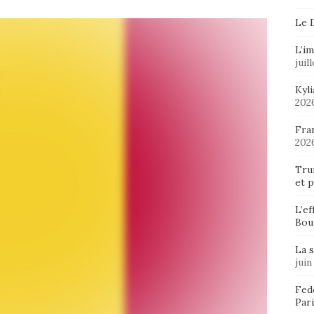
Le 
L’im
juil
Kyl
202
Fran
202
Tru
et p
L’ef
Bou
La 
juin
Fedo
Pari