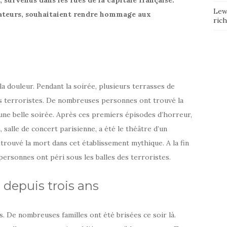
, survenus dans les rues de la capitale française.
Lew
sateurs, souhaitaient rendre hommage aux
ric
a douleur. Pendant la soirée, plusieurs terrasses de
es terroristes. De nombreuses personnes ont trouvé la
’une belle soirée. Après ces premiers épisodes d’horreur,
, salle de concert parisienne, a été le théâtre d’un
trouvé la mort dans cet établissement mythique. A la fin
 personnes ont péri sous les balles des terroristes.
epuis trois ans
s. De nombreuses familles ont été brisées ce soir là.