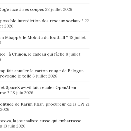
Doge face à ses coupes
28 juillet 2026
possible interdiction des réseaux sociaux ?
22
let 2026
ian Mbappé, le Mobutu du football ?
18 juillet
6
ce : à Chinon, le cadeau qui fâche
8 juillet
6
mp fait annuler le carton rouge de Balogun,
rovoque le tollé
6 juillet 2026
fet SpaceX a-t-il fait reculer OpenAI en
rse ?
28 juin 2026
solitude de Karim Khan, procureur de la CPI
21
 2026
rova, la journaliste russe qui embarrasse
s
13 juin 2026