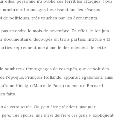
ur elles, personne n’a oublié ces terribles attaques. Tous
, de nombreux hommages fleurissent sur les réseaux
si de politiques, très touchés par les événements.
pas attendre le mois de novembre. En effet, le 1er juin
ur documentaire, découpés en trois parties. Intitulé «
13
 parties reprennent une à une le déroulement de cette
ré de nombreux témoignages de rescapés, que ce soit des
de l’époque, François Hollande, apparaît également, ainsi
qu’Anne Hidalgo (Maire de Paris) ou encore Bernard
s faits.
 de cette soirée. On peut être président, pompier,
n père, une épouse, une mère derrière ces gens »
, expliquent