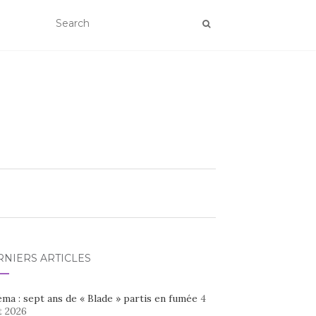
RNIERS ARTICLES
ma : sept ans de « Blade » partis en fumée
4
t 2026