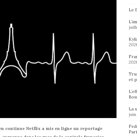
Le 
L’im
juil
Kyl
202
Fran
202
Tru
et p
L’ef
Bou
La 
juin
Fedo
s en continue Netflix a mis en ligne un reportage
Pari