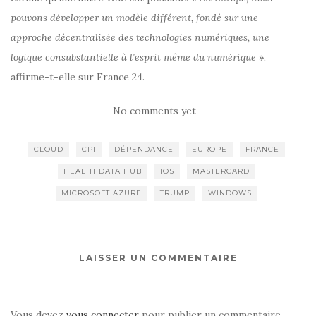
pouvons développer un modèle différent, fondé sur une
approche décentralisée des technologies numériques, une
logique consubstantielle à l’esprit même du numérique
»,
affirme-t-elle sur France 24.
No comments yet
CLOUD
CPI
DÉPENDANCE
EUROPE
FRANCE
HEALTH DATA HUB
IOS
MASTERCARD
MICROSOFT AZURE
TRUMP
WINDOWS
LAISSER UN COMMENTAIRE
Vous devez
vous connecter
pour publier un commentaire.