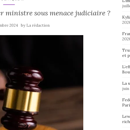
L’im
juil
r ministre sous menace judiciaire ?
Kyl
202
by
embre 2024
La rédaction
Fran
202
Tru
et p
L’ef
Bou
La 
juin
Fedo
Pari
Lew
ric