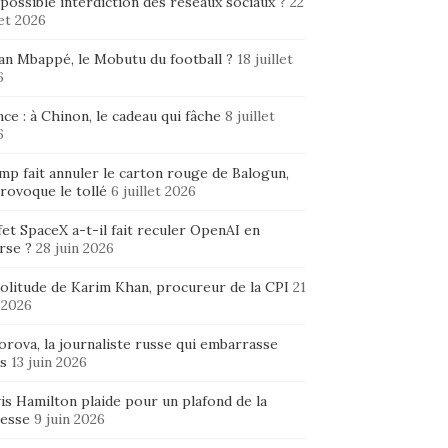
possible interdiction des réseaux sociaux ?
22
let 2026
ian Mbappé, le Mobutu du football ?
18 juillet
6
ce : à Chinon, le cadeau qui fâche
8 juillet
6
mp fait annuler le carton rouge de Balogun,
rovoque le tollé
6 juillet 2026
fet SpaceX a-t-il fait reculer OpenAI en
rse ?
28 juin 2026
solitude de Karim Khan, procureur de la CPI
21
 2026
rova, la journaliste russe qui embarrasse
s
13 juin 2026
is Hamilton plaide pour un plafond de la
hesse
9 juin 2026