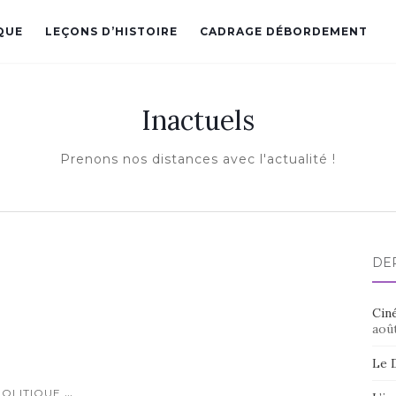
QUE
LEÇONS D’HISTOIRE
CADRAGE DÉBORDEMENT
Inactuels
Prenons nos distances avec l'actualité !
DE
Ciné
aoû
Le 
...
POLITIQUE