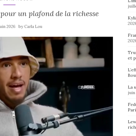
L’im
juil
pour un plafond de la richesse
Kyl
202
by
juin 2026
Carla Lou
Fran
202
Tru
et p
L’ef
Bou
La 
juin
Fedo
Pari
Lew
ric