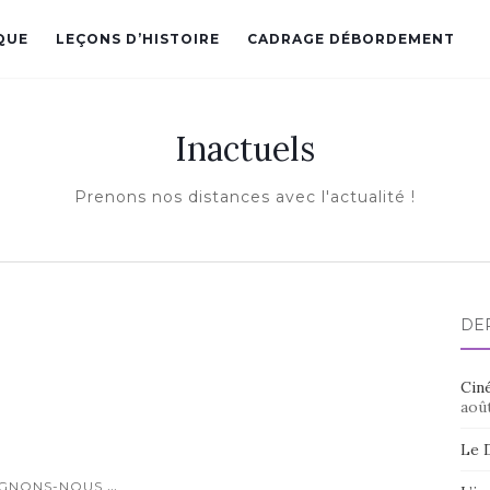
QUE
LEÇONS D’HISTOIRE
CADRAGE DÉBORDEMENT
Inactuels
Prenons nos distances avec l'actualité !
DE
Ciné
aoû
Le 
...
IGNONS-NOUS