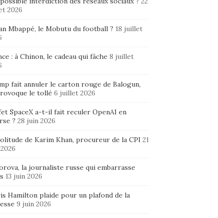
possible interdiction des réseaux sociaux ?
22
let 2026
ian Mbappé, le Mobutu du football ?
18 juillet
6
ce : à Chinon, le cadeau qui fâche
8 juillet
6
mp fait annuler le carton rouge de Balogun,
rovoque le tollé
6 juillet 2026
fet SpaceX a-t-il fait reculer OpenAI en
rse ?
28 juin 2026
solitude de Karim Khan, procureur de la CPI
21
 2026
rova, la journaliste russe qui embarrasse
s
13 juin 2026
is Hamilton plaide pour un plafond de la
hesse
9 juin 2026