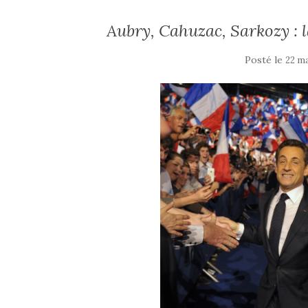
Aubry, Cahuzac, Sarkozy : 
Posté le
22 ma