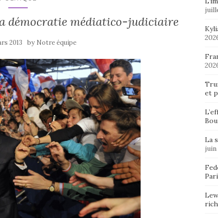
L’im
juil
la démocratie médiatico-judiciaire
Kyl
202
by
rs 2013
Notre équipe
Fran
202
Tru
et p
L’ef
Bou
La 
juin
Fedo
Pari
Lew
ric