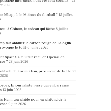
possible interdiction des réseaux sociaux ?
22
let 2026
ian Mbappé, le Mobutu du football ?
18 juillet
6
ce : à Chinon, le cadeau qui fâche
8 juillet
6
mp fait annuler le carton rouge de Balogun,
rovoque le tollé
6 juillet 2026
fet SpaceX a-t-il fait reculer OpenAI en
rse ?
28 juin 2026
solitude de Karim Khan, procureur de la CPI
21
 2026
rova, la journaliste russe qui embarrasse
s
13 juin 2026
is Hamilton plaide pour un plafond de la
hesse
9 juin 2026