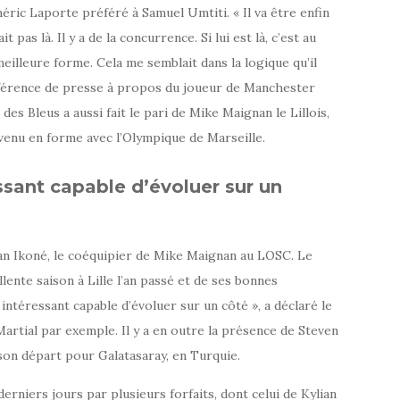
méric Laporte préféré à Samuel Umtiti. « Il va être enfin
 pas là. Il y a de la concurrence. Si lui est là, c’est au
eilleure forme. Cela me semblait dans la logique qu’il
nférence de presse à propos du joueur de Manchester
es Bleus a aussi fait le pari de Mike Maignan le Lillois,
enu en forme avec l’Olympique de Marseille.
essant capable d’évoluer sur un
han Ikoné, le coéquipier de Mike Maignan au LOSC. Le
llente saison à Lille l’an passé et de ses bonnes
 intéressant capable d’évoluer sur un côté », a déclaré le
artial par exemple. Il y a en outre la présence de Steven
son départ pour Galatasaray, en Turquie.
erniers jours par plusieurs forfaits, dont celui de Kylian