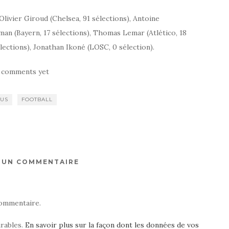
, Olivier Giroud (Chelsea, 91 sélections), Antoine
man (Bayern, 17 sélections), Thomas Lemar (Atlético, 18
ections), Jonathan Ikoné (LOSC, 0 sélection).
 comments yet
EUS
FOOTBALL
R UN COMMENTAIRE
ommentaire.
irables.
En savoir plus sur la façon dont les données de vos