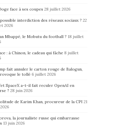
Doge face à ses coupes
28 juillet 2026
possible interdiction des réseaux sociaux ?
22
let 2026
ian Mbappé, le Mobutu du football ?
18 juillet
6
ce : à Chinon, le cadeau qui fâche
8 juillet
6
mp fait annuler le carton rouge de Balogun,
rovoque le tollé
6 juillet 2026
fet SpaceX a-t-il fait reculer OpenAI en
rse ?
28 juin 2026
solitude de Karim Khan, procureur de la CPI
21
 2026
rova, la journaliste russe qui embarrasse
s
13 juin 2026