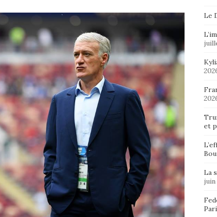
Le 
L’im
juil
Kyl
202
Fran
202
Tru
et p
L’ef
Bou
La 
juin
Fedo
Pari