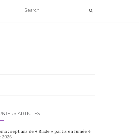
RNIERS ARTICLES
ma : sept ans de « Blade » partis en fumée
4
t 2026